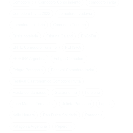
Comodoro
Comodoro Conocimiento
comodoro invita
Comodoro Invita 2022
comodoro rivadavia
comodoro solidario
Comodoro Turismo
Crisis hoteleria
Cristina Galand
EnCoTur
ENTE Comodoro Turismo
FEHGRA
FEHGRA Argentina
Fehgra Comodoro
Fehgra Patagonia
Festival Comodoro Invita
Festival Gastronómico Comodoro Invita
Fiesta del damasco
Gastronomía
hotelería
Juan Manuel Fernandez
Julieta Pautasso
Laprida
Nelly Herrera
Pan Dulce Solidario
Patagonia
Patagonia Argentina
Peperonni