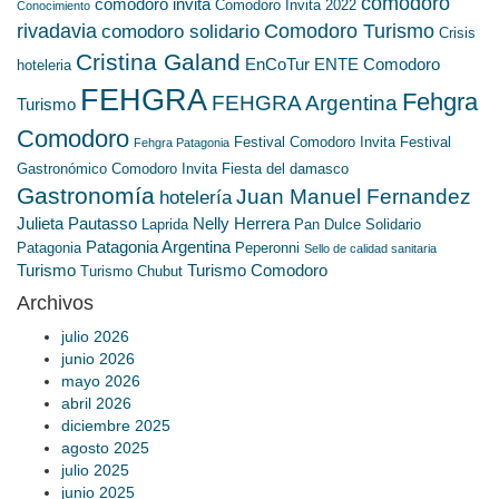
comodoro
comodoro invita
Comodoro Invita 2022
Conocimiento
rivadavia
Comodoro Turismo
comodoro solidario
Crisis
Cristina Galand
EnCoTur
ENTE Comodoro
hoteleria
FEHGRA
Fehgra
FEHGRA Argentina
Turismo
Comodoro
Festival Comodoro Invita
Festival
Fehgra Patagonia
Gastronómico Comodoro Invita
Fiesta del damasco
Gastronomía
Juan Manuel Fernandez
hotelería
Julieta Pautasso
Nelly Herrera
Laprida
Pan Dulce Solidario
Patagonia Argentina
Patagonia
Peperonni
Sello de calidad sanitaria
Turismo
Turismo Comodoro
Turismo Chubut
Archivos
julio 2026
junio 2026
mayo 2026
abril 2026
diciembre 2025
agosto 2025
julio 2025
junio 2025