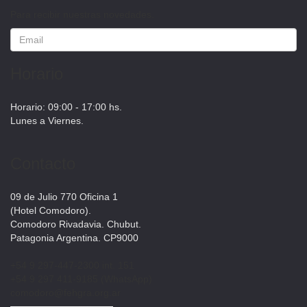
Para recibir nuestras novedades.
Horario
Horario: 09:00 - 17:00 hs.
Lunes a Viernes.
Contacto
09 de Julio 770 Oficina 1
(Hotel Comodoro).
Comodoro Rivadavia. Chubut.
Patagonia Argentina. CP9000
+54 9 297-447-2300 int. 151
+54 9 297 411-9185 (WhatsApp)
comodoro@fehgra.org.ar