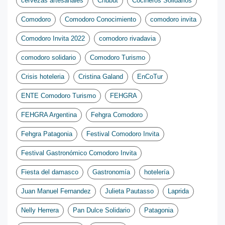
cervezas artesanales
Chubut
Cocineros Solidarios
Comodoro
Comodoro Conocimiento
comodoro invita
Comodoro Invita 2022
comodoro rivadavia
comodoro solidario
Comodoro Turismo
Crisis hoteleria
Cristina Galand
EnCoTur
ENTE Comodoro Turismo
FEHGRA
FEHGRA Argentina
Fehgra Comodoro
Fehgra Patagonia
Festival Comodoro Invita
Festival Gastronómico Comodoro Invita
Fiesta del damasco
Gastronomía
hotelería
Juan Manuel Fernandez
Julieta Pautasso
Laprida
Nelly Herrera
Pan Dulce Solidario
Patagonia