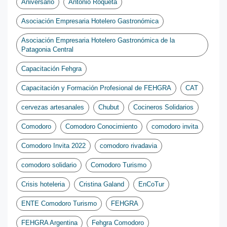
Aniversario
Antonio Roqueta
Asociación Empresaria Hotelero Gastronómica
Asociación Empresaria Hotelero Gastronómica de la
Patagonia Central
Capacitación Fehgra
Capacitación y Formación Profesional de FEHGRA
CAT
cervezas artesanales
Chubut
Cocineros Solidarios
Comodoro
Comodoro Conocimiento
comodoro invita
Comodoro Invita 2022
comodoro rivadavia
comodoro solidario
Comodoro Turismo
Crisis hoteleria
Cristina Galand
EnCoTur
ENTE Comodoro Turismo
FEHGRA
FEHGRA Argentina
Fehgra Comodoro